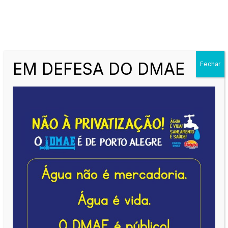
Atendimento: Seg à Sex das 8h - 11:30h e 13h - 16:30h | Telefone:
(51) 99629.1075
EM DEFESA DO DMAE
Associe-se
Fechar
JUL
BANNER
28
,
Notícias
JUN
TAS
CON
TRA
O
FEM