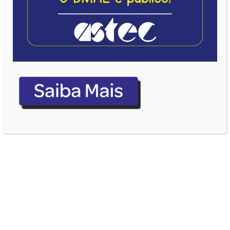
INIC
ÍDIO
|
ENT
RA
EM
VIG
OR
DEC
RET
O
QUE